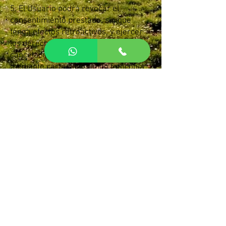
5. El Usuario podrá revocar el
consentimiento prestado, sin que
tenga efectos retroactivos, y ejercer
los derechos de acceso, rectificación,
cancelación y oposición dirigiéndose
mediante carta adjuntando fotocopia
de su DNI u otro documento
identificativo a
barranquismoenordesa@gmail.com
.
6. El Usuario garantiza que los datos
personales facilitados a
BARRANQUISMO EN ORDESA son
veraces y se hace responsable de
comunicar cualquier modificación de
los mismos para que, en todo
momento respondan a su situación
actual.