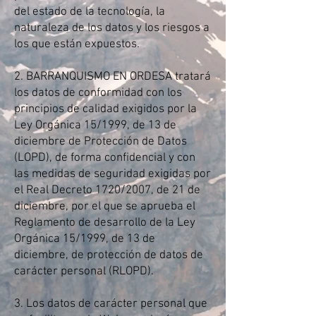
del estado de la tecnología, la
naturaleza de los datos y los riesgos a
los que están expuestos.
2. BARRANQUISMO EN ORDESA tratará
los datos de conformidad con los
principios de calidad exigidos por la
Ley Orgánica 15/1999, de 13 de
diciembre de Protección de Datos
(LOPD), de forma confidencial y con
las medidas de seguridad exigidas por
el Real Decreto 1720/2007, de 21 de
diciembre, por el que se aprueba el
Reglamento de desarrollo de la Ley
Orgánica 15/1999, de 13 de
diciembre, de protección de datos de
carácter personal (RLOPD).
3. Los datos de carácter personal que