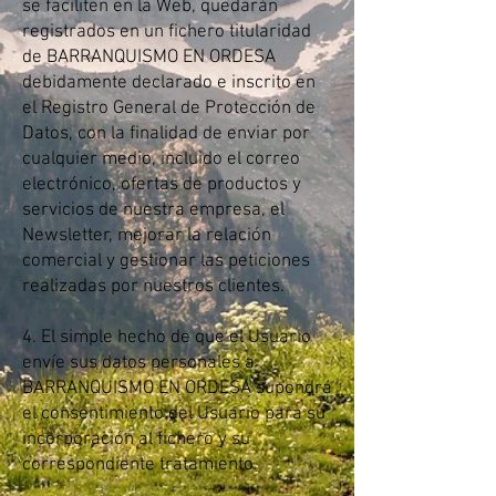
se faciliten en la Web, quedarán
registrados en un fichero titularidad
de BARRANQUISMO EN ORDESA
debidamente declarado e inscrito en
el Registro General de Protección de
Datos, con la finalidad de enviar por
cualquier medio, incluido el correo
electrónico, ofertas de productos y
servicios de nuestra empresa, el
Newsletter, mejorar la relación
comercial y gestionar las peticiones
realizadas por nuestros clientes.
4. El simple hecho de que el Usuario
envíe sus datos personales a
BARRANQUISMO EN ORDESA supondrá
el consentimiento del Usuario para su
incorporación al fichero y su
correspondiente tratamiento.