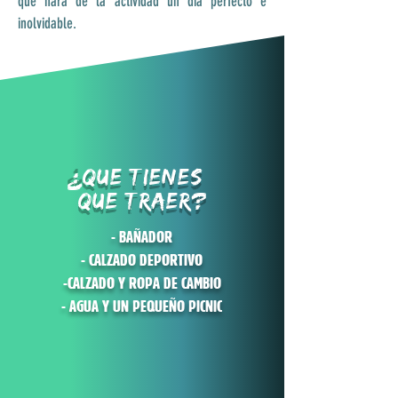
que hará de la actividad un día perfecto e
inolvidable.
QUE TIENES
?
QUE TRAER?
- BAÑADOR
- CALZADO DEPORTIVO
-CALZADO Y ROPA DE CAMBIO
- AGUA Y UN PEQUEÑO PICNIC