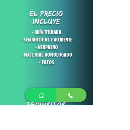
EL PRECIO
INCLUYE
- GUÍA TITULADO
- SEGURO DE RC Y ACCIDENTE
- NEOPRENO
- MATERIAL HOMOLOGADO
- FOTOS
REQUISITOS
- SABER NADAR
- COMUNICAR AL GUÍA CUALQUIER