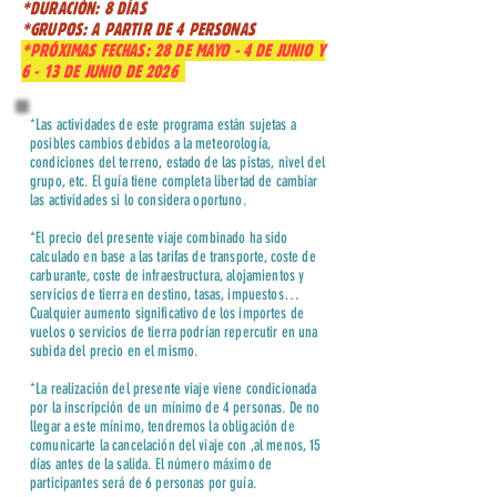
*DURACIÓN: 8 DÍAS
*GRUPOS: A PARTIR DE 4 PERSONAS
*PRÓXIMAS FECHAS: 28 DE MAYO - 4 DE JUNIO Y
6 - 13 DE JUNIO DE 2026
*Las actividades de este programa están sujetas a
posibles cambios debidos a la meteorología,
condiciones del terreno, estado de las pistas, nivel del
grupo, etc. El guía tiene completa libertad de cambiar
las actividades si lo considera oportuno.
*El precio del presente viaje combinado ha sido
calculado en base a las tarifas de transporte, coste de
carburante, coste de infraestructura, alojamientos y
servicios de tierra en destino, tasas, impuestos…
Cualquier aumento significativo de los importes de
vuelos o servicios de tierra podrían repercutir en una
subida del precio en el mismo.
*La realización del presente viaje viene condicionada
por la inscripción de un mínimo de 4 personas. De no
llegar a este mínimo, tendremos la obligación de
comunicarte la cancelación del viaje con ,al menos, 15
días antes de la salida. El número máximo de
participantes será de 6 personas por guía.