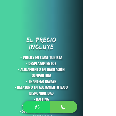
EL PRECIO
INCLUYE
- VUELOS EN CLASE TURISTA
- DESPLAZAMIENTOS
- ALOJAMIENTO EN HABITACIÓN
COMPARTIDA
- TRANSFER KABASH
- DESAYUNO EN ALOJAMIENTO BAJO
DISPONIBILIDAD
- RAFTING
- VISITA GUIADA EN BERAT
- SEGURO DE RC Y ACCIDENTE