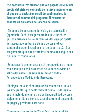
*
Se considera "reservado" una vez pagado el 50% del
precio del viaje en concepto de reserva, momento en
el que se te enviará un email de confirmación, la
factura y el contrato del programa. El restante se
abonará 20 días antes de la fecha de salida.
*Dispones de un seguro de viaje y de cancelación
(opcional). Será la aseguradora la que cubrirá los
gastos derivados de la cancelación del viaje por parte
del asegurado en base a alguno de los motivos
contemplados en las coberturas de la póliza. Será la
aseguradora quien realizará los reembolsos según sus
cláusulas y condiciones.
*Es necesario presentarse en el aeropuerto de origen
como mínimo dos horas antes de la hora prevista de
salida del vuelo. Las salidas se harán desde el
Aeropuerto de Madrid o de Barcelona.
*El alojamiento será en habitación compartida junto a
los integrantes que conformen el grupo. El desayuno
estará incluido siempre bajo la disponibilidad de cada
alojamiento. De no ser así, será el cliente el encargado
de pagar y gestionar esta parte.
*Crearemos un grupo de WhatsApp donde tendréis